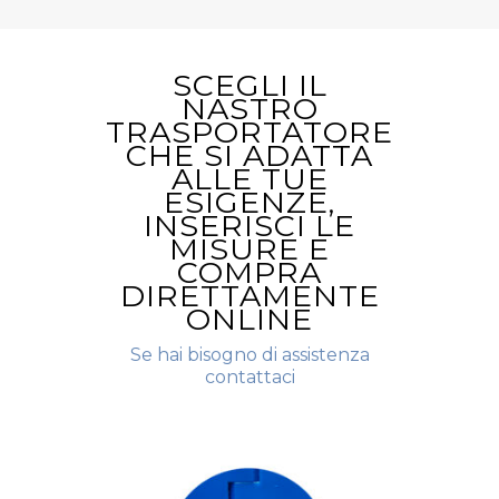
SCEGLI IL
NASTRO
TRASPORTATORE
CHE SI ADATTA
ALLE TUE
ESIGENZE,
INSERISCI LE
MISURE E
COMPRA
DIRETTAMENTE
ONLINE
Se hai bisogno di assistenza
contattaci