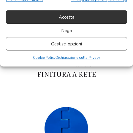
Gestisci 1412 fornitori
Per saperne di più su questi scopi
Accetta
Nega
Gestisci opzioni
NASTRO MODULARE
Cookie Policy
Dichiarazione sulla Privacy
SPESSORE 11MM
FINITURA A RETE