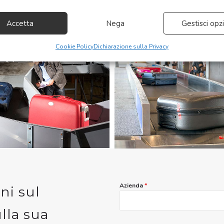
re dati limitati per la selezione dei contenuti.
Accetta
Nega
Gestisci opzi
nalità
Sempr
Cookie Policy
Dichiarazione sulla Privacy
 e combinare dati provenienti da altre fonti di dati, Collegare diversi
ivi, Identificare i dispositivi in base alle informazioni trasmesse
icamente.
re la sicurezza, prevenire e rilevare frodi, correggere errori,
e e presentare pubblicità e contenuto, Salvare e
Sempr
are le scelte sulla privacy.
Azienda
*
ni sul
ulla sua