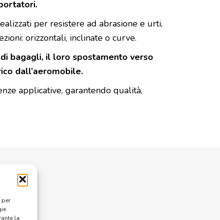
portatori.
izzati per resistere ad abrasione e urti,
oni: orizzontali, inclinate o curve.
di bagagli, il loro spostamento verso
rico dall’aeromobile.
enze applicative, garantendo qualità,
 per
gie
rante la