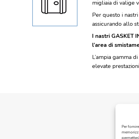
migliaia di valig
Per questo i nastr
assicurando allo st
I nastri GASKET I
l’area di smistame
L’ampia gamma di p
elevate prestazioni
Per fornir
memorizza
permetter