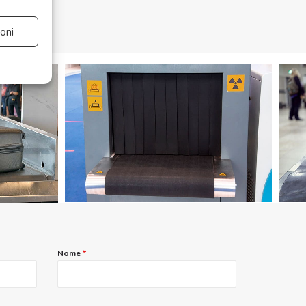
oni
e attivo
e attivo
Nome
*