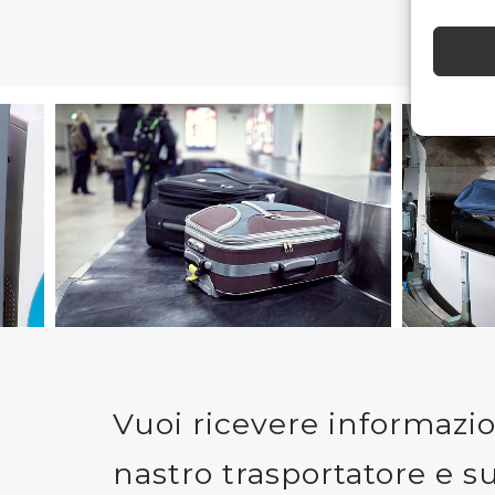
Utilizza
Funzio
Abbinare
disposit
automat
Garanti
Erogar
comunic
Vuoi ricevere informazio
nastro trasportatore e s