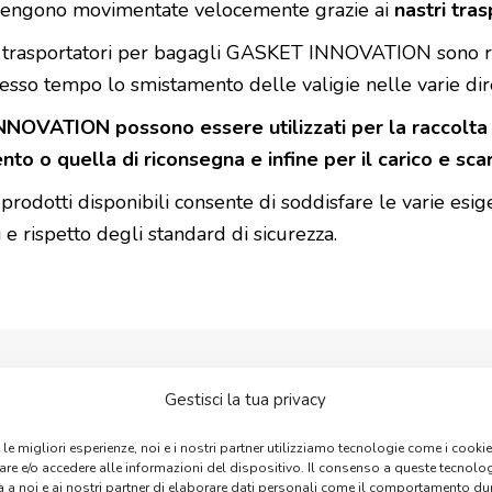
e vengono movimentate velocemente grazie ai
nastri tras
i trasportatori per bagagli GASKET INNOVATION sono real
esso tempo lo smistamento delle valigie nelle varie direzi
NNOVATION possono essere utilizzati per la raccolta 
nto o quella di riconsegna e infine per il carico e sca
rodotti disponibili consente di soddisfare le varie esig
 e rispetto degli standard di sicurezza.
Gestisci la tua privacy
VANTAGGI
e le migliori esperienze, noi e i nostri partner utilizziamo tecnologie come i cookie
re e/o accedere alle informazioni del dispositivo. Il consenso a queste tecnolo
à a noi e ai nostri partner di elaborare dati personali come il comportamento du