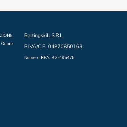
Beltingskill S.R.L.
ZIONE
0 Onore
P.IVA/C.F.: 04870850163
Numero REA: BG-495478