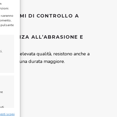
on
nzioni.
I SISTEMI DI CONTROLLO A
te saranno
momento,
l pulsante
SISTENZA ALL’ABRASIONE E
TI
i,
teriali di elevata qualità, resistono anche a
a
antendone una durata maggiore.
ne
uti,
uesti scopi
vizi,