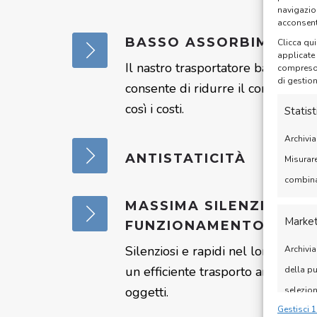
navigazio
acconsenti
BASSO ASSORBIMENTO
Clicca qui
applicate
Il nastro trasportatore bagagl
compreso i
di gestio
consente di ridurre il consumo di
così i costi.
Statist
Archivia
ANTISTATICITÀ
Misurare
combinaz
MASSIMA SILENZIOSITÀ
Market
FUNZIONAMENTO
Silenziosi e rapidi nel loro scorr
Archivia
un efficiente trasporto anche di g
della pu
oggetti.
selezion
Gestisci 1
Utilizza