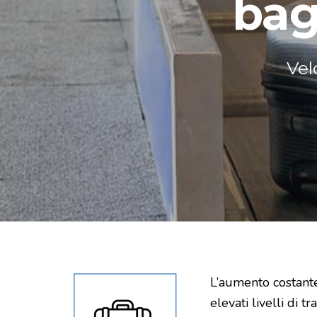
ba
Vel
L’aumento costante
elevati livelli di 