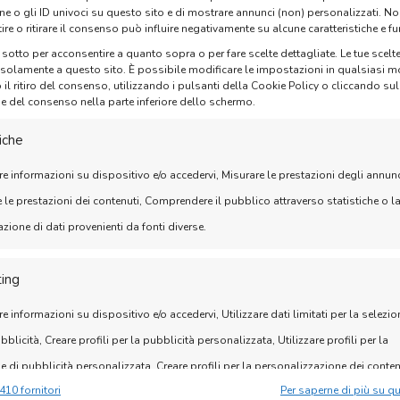
ne o gli ID univoci su questo sito e di mostrare annunci (non) personalizzati. N
re o ritirare il consenso può influire negativamente su alcune caratteristiche e fu
 ENERGETICO
IDONEITÀ A
 sotto per acconsentire a quanto sopra o per fare scelte dettagliate. Le tue scel
 solamente a questo sito. È possibile modificare le impostazioni in qualsiasi 
RAGGI X
i GASKET INNOVATION
l ritiro del consenso, utilizzando i pulsanti della Cookie Policy o cliccando su
ne del consenso nella parte inferiore dello schermo.
 energia, riducendo
ELEVATA RE
iche
AI FORTI UR
re informazioni su dispositivo e/o accedervi, Misurare le prestazioni degli annunc
Realizzati con ma
 le prestazioni dei contenuti, Comprendere il pubblico attraverso statistiche o l
forti danni, gar
ione di dati provenienti da fonti diverse.
 DI
ing
imento, garantiscono
re informazioni su dispositivo e/o accedervi, Utilizzare dati limitati per la selezio
randi volumi di
bblicità, Creare profili per la pubblicità personalizzata, Utilizzare profili per la
e di pubblicità personalizzata, Creare profili per la personalizzazione dei conten
410 fornitori
Per saperne di più su q
re profili per la selezione di contenuti personalizzati, Sviluppare e migliorare i ser